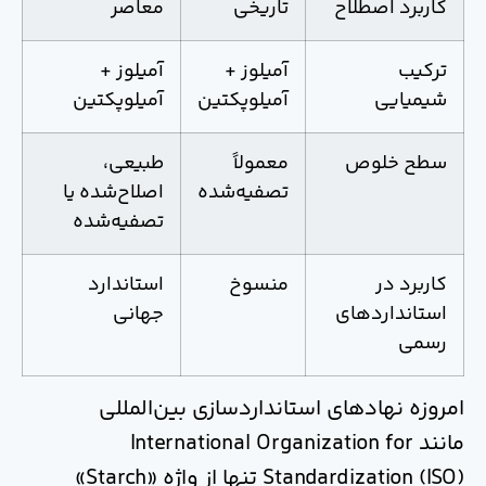
کاربرد اصطلاح
تاریخی
معاصر
ترکیب
آمیلوز +
آمیلوز +
شیمیایی
آمیلوپکتین
آمیلوپکتین
سطح خلوص
معمولاً
طبیعی،
تصفیه‌شده
اصلاح‌شده یا
تصفیه‌شده
کاربرد در
منسوخ
استاندارد
استانداردهای
جهانی
رسمی
امروزه نهادهای استانداردسازی بین‌المللی
مانند
International Organization for
Standardization
(ISO) تنها از واژه «Starch»