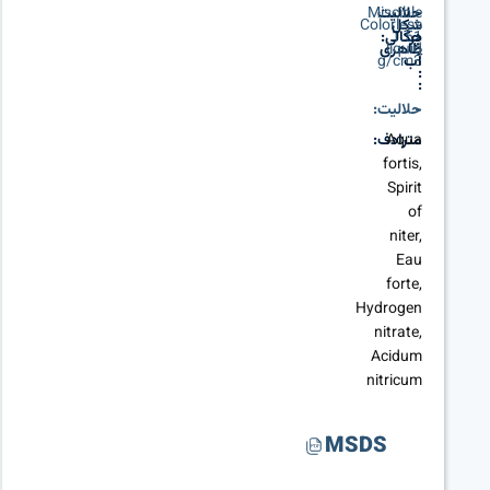
حلالیت
Miscible
شکل
Colorless
در
1.51
چگالی:
liquid
ظاهری
آب
g/cm3
:
:
-
حلالیت:
Aqua
مترادف:
fortis,
Spirit
of
niter,
Eau
forte,
Hydrogen
nitrate,
Acidum
nitricum
MSDS