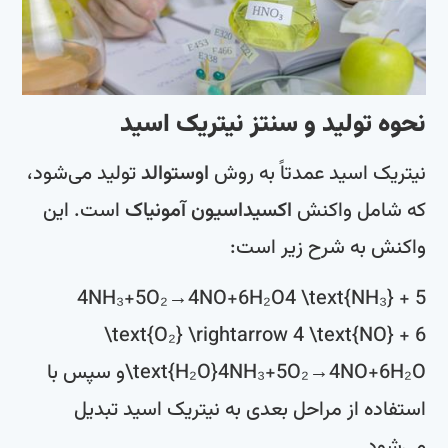
نحوه تولید و سنتز نیتریک اسید
نیتریک اسید عمدتاً به روش
اوستوالد
تولید می‌شود،
که شامل واکنش
اکسیداسیون آمونیاک
است. این
واکنش به شرح زیر است:
4NH₃+5O₂→4NO+6H₂O4 \text{NH₃} + 5
\text{O₂} \rightarrow 4 \text{NO} + 6
H₂O
6
+
NO
4
→
O₂
5
+
NH₃
4
\text{H₂O}
و سپس با
استفاده از مراحل بعدی به نیتریک اسید تبدیل
می‌شود.