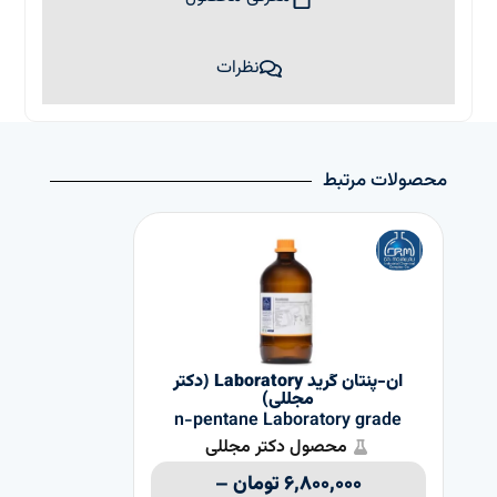
نظرات
محصولات مرتبط
ان-پنتان گرید Laboratory (دکتر
ان-ه
مجللی)
n-pentane Laboratory grade
محصول دکتر مجللی
۶,۸۰۰,۰۰۰
تومان
–