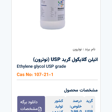
نام برند : نوترون
اتیلن گلایگول گرید USP (نوترون)
Ethylene glycol USP grade
Cas No: 107-21-1
مشخصات محصول
گرید
درصد
کشور
دانلود برگه
:
خلوص:
تولید
مشخصات