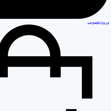
ورود/عضویت