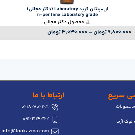
ان-پنتان گرید Laboratory (دکتر مجللی)
n-pentane Laboratory grade
محصول دکتر مجللی
۶,۸۰۰,۰۰۰
تومان
–
۳,۰۳۰,۰۰۰
تومان
ی سریع
ارتباط با ما
محصولات
02182802125
۰۹۱۲۲۱۱۴۳۲۲
 لوک آزما
info@lookazma.com