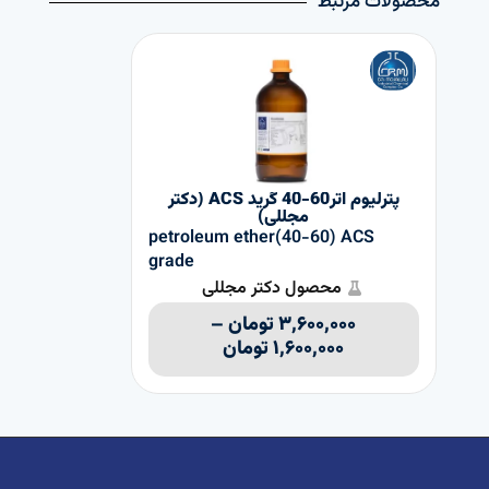
محصولات مرتبط
پترلیوم اتر60-40 گرید ACS (دکتر
اتانول 96%
مجللی)
petroleum ether(40-60) ACS
grade
محصول دکتر مجللی
۳,۶۰۰,۰۰۰
تومان
–
۱,۶۰۰,۰۰۰
تومان