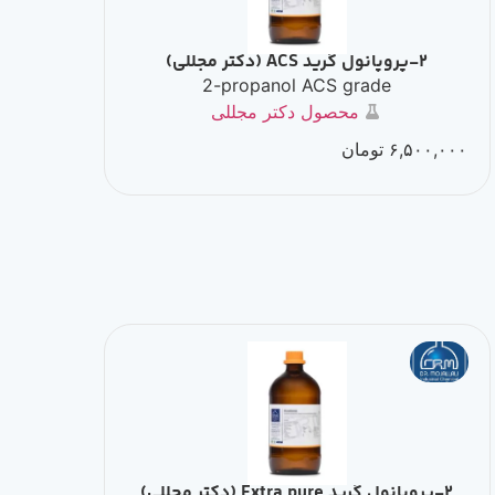
2-پروپانول گرید ACS (دکتر مجللی)
2-propanol ACS grade
محصول دکتر مجللی
۶,۵۰۰,۰۰۰
تومان
2-پروپانول گرید Extra pure (دکتر مجللی)