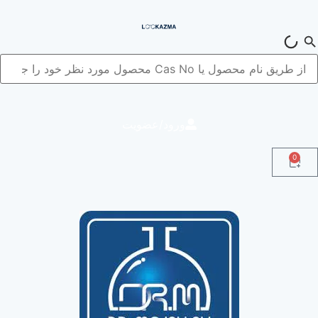
ورود/عضویت
0