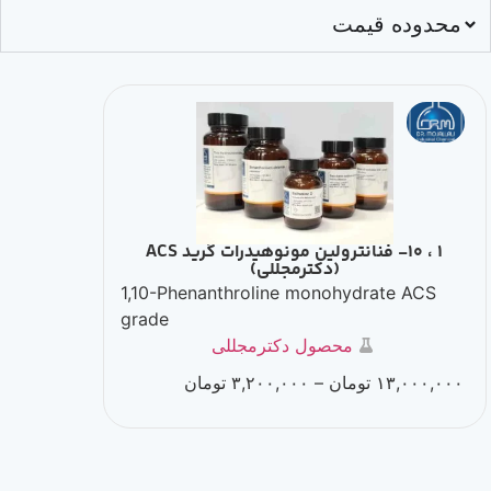
محدوده قیمت
1 ، 10- فنانترولین مونوهیدرات گرید ACS
(دکترمجللی)
1,10-Phenanthroline monohydrate ACS
grade
محصول دکترمجللی
۱۳,۰۰۰,۰۰۰
تومان
–
۳,۲۰۰,۰۰۰
تومان