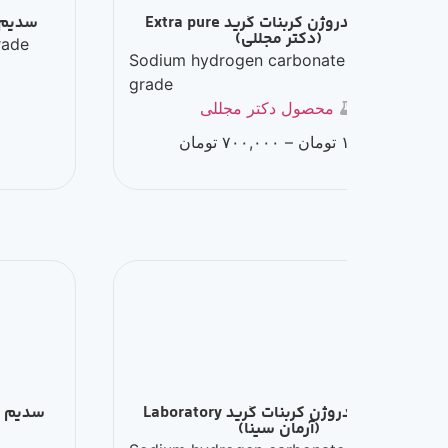
سديم هیدروژن کربنات گرید Extra pure
سدیم بی کربنات گرید USP (بهان سا
(دکتر مجللی)
bonate USP grade
Sodium hydrogen carbonate 
محصول ب
grade
با ما تماس بگی
محصول دکتر مجللی
تومان
–
۷۰۰,۰۰۰
تومان
سدیم هیدروژن کربنات گرید Laboratory
(آرمان سینا)
(دکتر مج