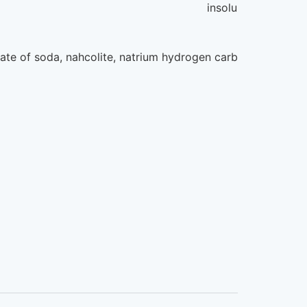
insolu
ang), bicarbonate of soda, nahcolite, natrium hydrogen car