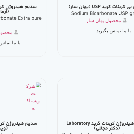
ر)
سدیم هیدروژن کر
(آرمان سینا)
Sodium Bicar
hydrogen carbonate Extra pure
هان سار
رید
محصول آرمان سینا
با ما تماس بگیرید
سدیم هیدروژن کربنات گرید Laboratory
سدیم هیدروژن کر
للی)
(ویستاکم)