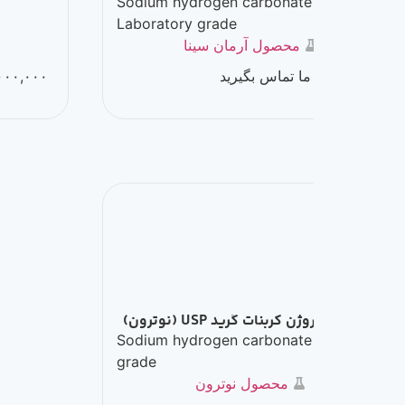
carbonate
Sodium hydrogen carbonate
Laboratory grade
محصول آرمان سینا
محصول دک
 ما تماس بگیرید
۱۲,۰۰۰,۰۰۰
تومان
–
۰۰
بنات گرید USP (نوترون)
Sodium hydrogen carbonate
grade
محصول نوترون