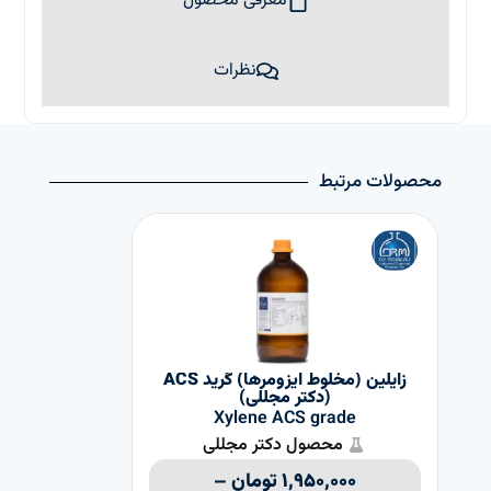
معرفی محصول
نظرات
محصولات مرتبط
زايلین (مخلوط ايزومرها) گرید ACS
(دکتر مجللی)
Xylene ACS grade
محصول دکتر مجللی
۱,۹۵۰,۰۰۰
تومان
–