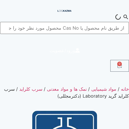
ورود/عضویت
میایی
/
نمک ها و مواد معدنی
/
سرب کلراید
/ سرب