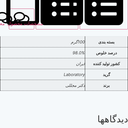
مشخصات محصول
نظرات
معرفی محصول
دی
100گرم
وص
98.0%
کننده
ایران
Laboratory
دکتر مجللی
ا