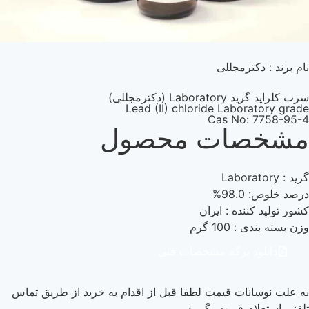
رمجللی
کترمجللی)
Lead (II) chloride Labo
Cas No
ات محصول
ده : ایران
1 گرم
 برگه مشخصات فنی
ات قیمت لطفا قبل از اقدام به خرید از طریق تماس
 قیمت بگیرید