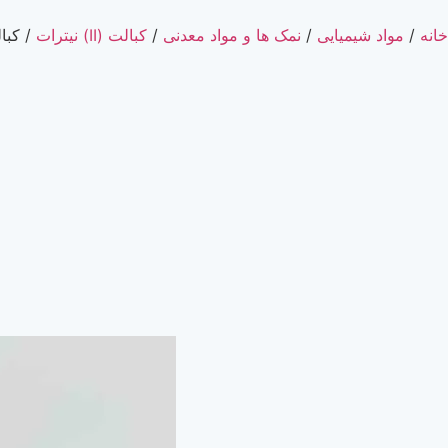
خانه
/
مواد شیمیایی
/
نمک ها و مواد معدنی
/
کبالت (II) نیترات
/ کبالت (II) نیترات 6 آبه گری