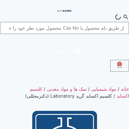
ورود/عضویت
میایی
/
نمک ها و مواد معدنی
/
کلسیم
د گرید Laboratory (دکترمجللی)