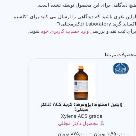
برای این محصول نوشته نشده است.
شید که دیدگاهی را ارسال می کنید برای “کلسیم
 و بررسی
وارد حساب کاربری خود
شوید.
بط
زايلین (مخلوط ايزومرها) گرید ACS (دکتر
اسید فرمیک گرید ry
مجللی)
ade
Xylene ACS grade
محصول دکتر مجللی
,۰۰۰,۰۰۰
۱
تومان
–
۸۷۵,۰۰۰
تومان