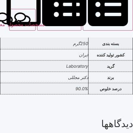
مشخصات محصول
نظرات
معرفی محصول
دی
250گرم
کننده
ایران
Laboratory
دکتر مجللی
وص
90.0%
ا