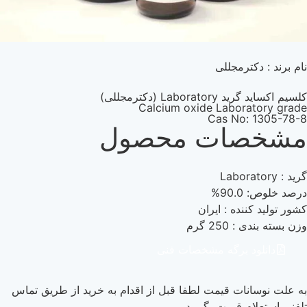
رمجللی
 (دکترمجللی)
Calcium oxide Labor
Cas No
ات محصول
ده : ایران
2 گرم
 برگه مشخصات فنی
ات قیمت لطفا قبل از اقدام به خرید از طریق تماس
 قیمت بگیرید