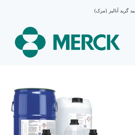
د گرید آنالیز (مرک)