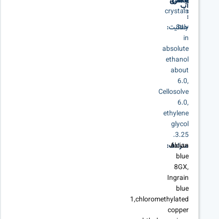
N/A
black
چگالی:
ظاهری
آب
crystals
:
:
Soly
حلالیت:
in
absolute
ethanol
about
6.0,
Cellosolve
6.0,
ethylene
glycol
3.25.
Alcian
مترادف:
blue
8GX,
Ingrain
blue
1,chloromethylated
copper