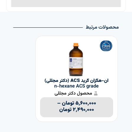
محصولات مرتبط
ان-هگزان گرید ACS (دکتر مجللی)
اتانول 96%
n-hexane ACS grade
محصول دکتر مجللی
۵,۶۰۰,۰۰۰
تومان
–
۲,۴۹۰,۰۰۰
تومان