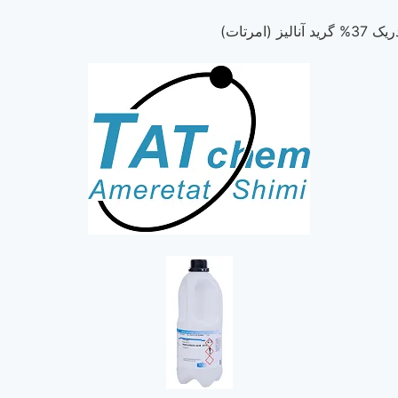
یز (امرتات)