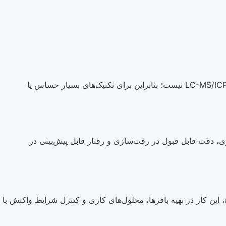
گرید analysis با وجود کارایی مناسب برای بسیاری از مصارف آزمایشگاهی، معادل HPLC Grade، GC Grade یا معرف‌های ویژه LC-MS/ICP نیست؛ بنابراین برای تکنیک‌های بسیار حساس یا
ایی که اسید قوی، دقت قابل قبول در رقت‌سازی و رفتار قابل پیش‌بینی در
Hydrochloric Acid برای کاهش pH در محلول‌های آبی و رساندن سیستم به محدوده اسیدی مشخص استفاده می‌شود. در گرید analysis، این کار در تهیه بافرها، محلول‌های کاری و کنترل شرایط واکنش با