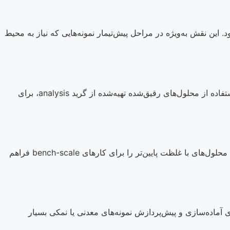
زا استفاده می‌شود. این نقش به‌ویژه در مراحل پیش‌تیمار نمونه‌هایی که نیاز به محیط
این اسید برای حذف رسوبات معدنی، بقایای قلیایی و آثار برخی آلودگی‌های سطحی از شیشه‌آلات و تجهیزات آزمایشگاهی به‌کار می‌رود. استفاده از محلول‌های رقیق‌شده تهیه‌شده از گرید analysis، برای
در سنتزهای معمولی و واکنش‌های اسید-باز، HCl نقش منبع پروتون و تنظیم‌کننده محیط واکنش را دارد. غلظت 37% آن امکان تهیه سریع محلول‌های با غلظت پایین‌تر را برای کارهای bench-scale فراهم
 کارهای آماده‌سازی و پیش‌پردازش نمونه‌های معدنی یا نمکی بسیار