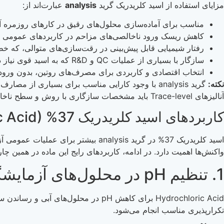
مزایای استفاده از اسید کلریدریک گرید
analysis
عبارت‌اند از:
مناسب برای آماده‌سازی محلول‌های رقیق در کارهای روزمره آز
کاهش ریسک ورود ناخالصی‌های مزاحم در کاربردهای عمومی مانند
رفتار شیمیایی قابل پیش‌بینی در رقت‌سازی‌های متوالی، که خط
سازگار با بسیاری از عملیات QC و R&D که به اسید قوی نیاز دارند اما به Gradeهای Instrument-specific وابسته نیستند.
انتخاب اقتصادی و کاربردی برای مصرف‌های روتین، بدون ورود به سطح الزامات de
نکته:
آنالیزهای Trace-level باید مشخصات سازگاری با روش و سطح ناخالصی‌ها جداگانه بررسی شود.
کاربردهای اسید کلریدریک 37% (Hydrochloric Acid) گرید analysis
اسید کلریدریک 37% در گرید analysis
واکنش‌ها اهمیت دارد. در ادامه، کاربردهای رایج این ماده در همین 
1. تنظیم pH در محلول‌های آزمایشگاهی
تکرارپذیری مناسب انجام می‌شود.