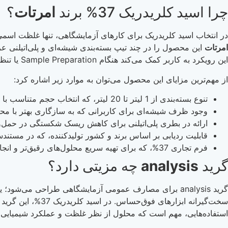
چرا اسید کلریدریک 37% برند
امرتات
؟
در انتخاب اسید کلریدریک برای کارهای آزمایشگاهی، تنها غلظت اسمی ک
امرتات
این محصول را در چند تیپ بسته‌بندی شیشه‌ای و پلی‌اتیلنی ع
این رویکرد به کاربر کمک می‌کند هنگام Sample Preparation یا تنظیم pH، از نوسان‌های عملیاتی و اتلاف زمان ناشی از جابه‌جایی و انتقال‌های مکرر جلوگیری کند.
از مهم‌ترین مزایای این محصول می‌توان به موارد زیر اشاره کرد:
تنوع بسته‌بندی از 1 لیتر تا 20 لیتر، که انتخاب حجم متناسب با مصرف روزانه و کاهش دفعات باز و بسته شدن ظرف را ممکن می‌کند.
وجود ظرف شیشه‌ای برای کاربرانی که به سازگاری بهتر با مح
ارائه در بطری پلی‌اتیلنی برای کاهش ریسک شکستگی در حمل‌ون
قابلیت ردیابی بر اساس برند و کشور تولیدکننده، که در مستندسازی QC و مدیریت تامین مصرفی‌ها م
فرم تجاری 37%، که برای تهیه سریع محلول‌های رقیق‌تر و انجام رقت‌سازی‌های کنترل‌شده در آزمایشگاه مناسب است.
گرید
analysis
چه مزیتی دارد؟
گرید analysis برای مصارف عمومی آزمایشگاهی طراحی می‌ش
استفاده‌هایی، مهم است که محلول از نظر غلظت و عملکرد شیمیایی قابل پیش‌بینی ب