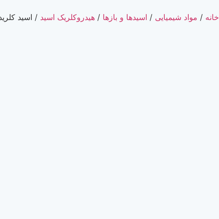
خانه
/
مواد شیمیایی
/
اسیدها و بازها
/
هیدروکلریک اسید
/ اسید کلریدریک 37% گرید آنال