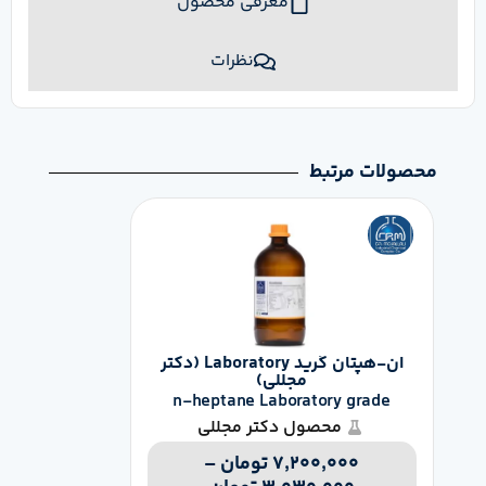
معرفی محصول
نظرات
محصولات مرتبط
ان-هپتان گرید Laboratory (دکتر
2-پروپانول گرید GC (دکتر مجللی)
مجللی)
n-heptane Laboratory grade
محصول دکتر مجللی
۰۰۰
۷,۲۰۰,۰۰۰
تومان
–