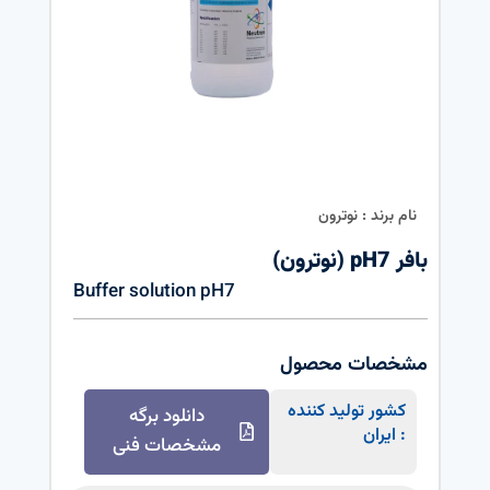
نام برند : نوترون
بافر pH7 (نوترون)
Buffer solution pH7
مشخصات محصول
کشور تولید کننده
دانلود برگه
: ایران
مشخصات فنی