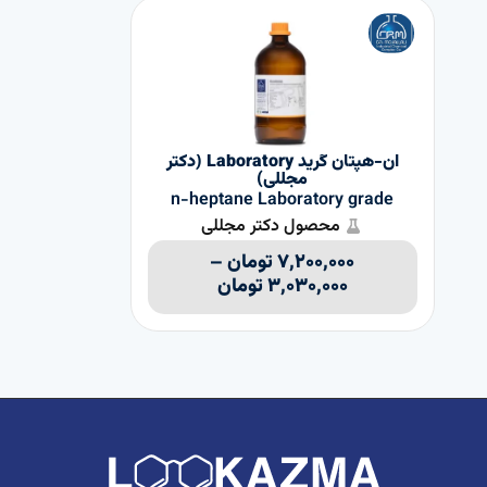
ان-هپتان گرید Laboratory (دکتر
مجللی)
de
n-heptane Laboratory grade
محصول دکتر مجللی
۷,۲۰۰,۰۰۰
تومان
–
۳,۰۳۰,۰۰۰
تومان