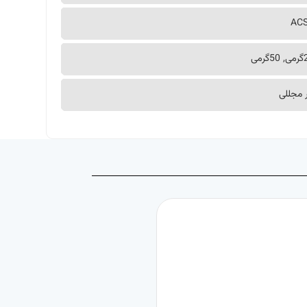
AC
 مجللی