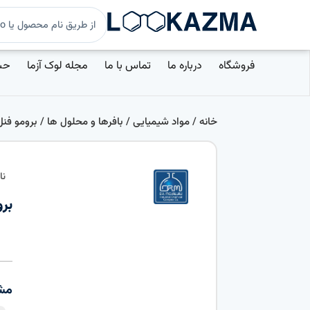
فروشگاه
درباره ما
تماس با ما
مجله لوک آزما
حس
خانه
/
مواد شیمیایی
/
بافرها و محلول ها
/
برومو فنل
نا
برومو
مش