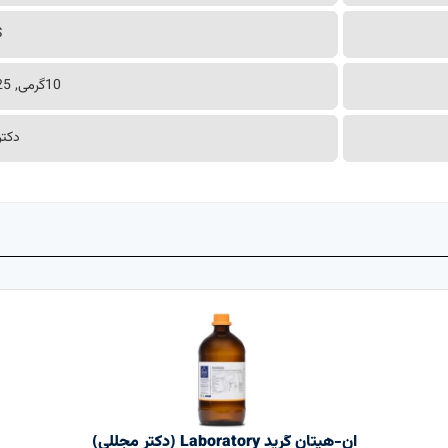
S
10گرمی, 25گرمی, 50گرمی
دکتر
ان-هپتان گرید Laboratory (دکتر مجللی)