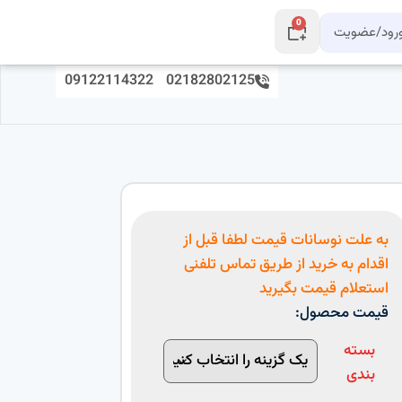
0
رود/عضویت
09122114322
02182802125
به علت نوسانات قیمت لطفا قبل از
اقدام به خرید از طریق تماس تلفنی
استعلام قیمت بگیرید
قیمت محصول:
بسته
بندی