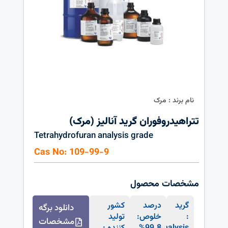
نام برند : مرک
تتراهیدروفوران گرید آنالیز (مرک)
Tetrahydrofuran analysis grade
Cas No: 109-99-9
مشخصات محصول
گرید
درصد
کشور
دانلود برگه
:
خلوص:
تولید
مشخصات