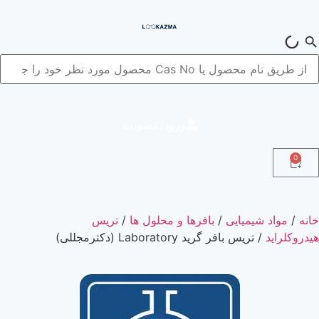
ورود/عضویت
0
انه
/
مواد شیمیایی
/
بافرها و محلول ها
/
تریس
یدروکلراید
/ تريس بافر گرید Laboratory (دکترمجللی)