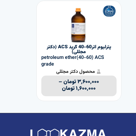
پترلیوم اتر60-40 گرید ACS (دکتر
مجللی)
petroleum ether(40-60) ACS
grade
۰۰۰
محصول دکتر مجللی
۳,۶۰۰,۰۰۰
تومان
–
۱,۶۰۰,۰۰۰
تومان