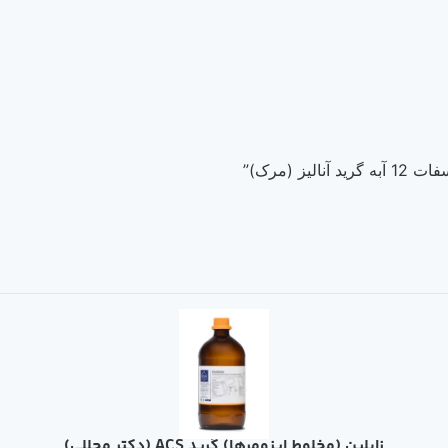
 (مرک)”
زايلین (مخلوط ايزومرها) گرید ACS (دکتر مجللی)