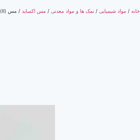
خانه
/
مواد شیمیایی
/
نمک ها و مواد معدنی
/
مس اکساید
/ مس (II) اکساید گرید Laboratory (دکترمجللی)