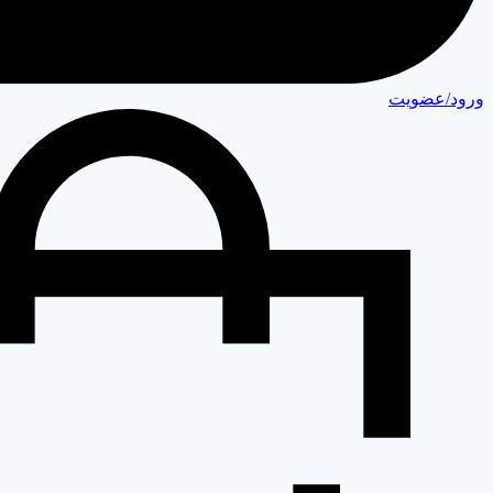
ورود/عضویت