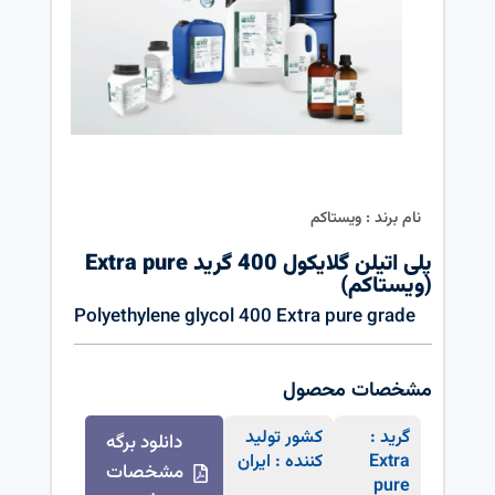
نام برند : ویستاکم
پلی اتیلن گلایکول 400 گرید Extra pure
(ویستاکم)
Polyethylene glycol 400 Extra pure grade
مشخصات محصول
گرید :
کشور تولید
دانلود برگه
Extra
کننده : ایران
مشخصات
pure