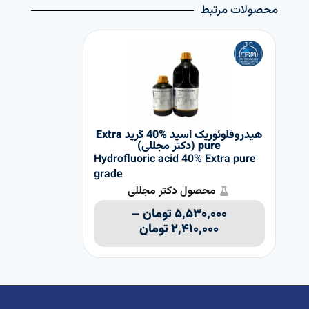
محصولات مرتبط
هیدروفلوئوريک اسید %40 گرید Extra
pure (دکتر مجللی)
de
Hydrofluoric acid 40% Extra pure
grade
محصول دکتر مجللی
با 
۵,۵۳۰,۰۰۰
تومان
–
۲,۴۱۰,۰۰۰
تومان