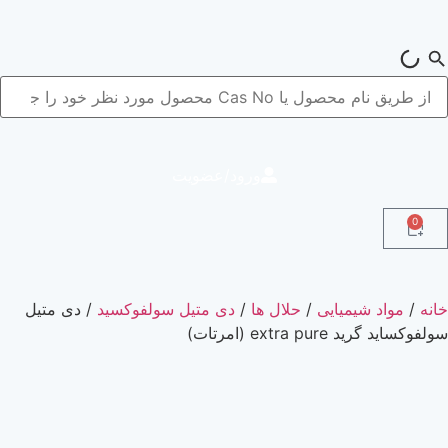
ورود/عضویت
میایی
/
حلال ها
/
دی متیل سولفوکسید
/ دی متیل
 (امرتات)