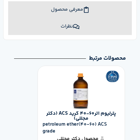
معرفی محصول
نظرات
محصولات مرتبط
پترلیوم اتر60-40 گرید ACS (دکتر
مجللی)
re
petroleum ether(40-60) ACS
grade
محصول دکتر مجللی