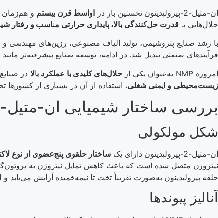
ان-متیل-2-پیرولیدینون نخستین بار در
اواسط قرن بیستم
و هم‌زمان ب
حلال‌هایی با
قدرت حل‌کنندگی بالا، پایداری حرارتی مناسب و رفتار شی
با رشد صنایع پتروشیمی، تولید الیاف مصنوعی، رزین‌های مهندسی و 
فرآیندهای صنعتی تبدیل شد. در ادامه، توسعه صنایع پیشرفته‌تر مانند الکترونیک، نیمه
امروزه NMP به‌عنوان یکی از
حلال‌های کلیدی با عملکرد بالا
در صنایع 
زیست‌محیطی و ایمنی شغلی
، استفاده از آن در بسیاری از کشورها 
بررسی ساختار شیمیایی ان-متیل-2-پیرولیدینون (NMP)
شکل مولکولی
ان-متیل-2-پیرولیدینون دارای یک
ساختار حلقوی پنج‌عضوی از نوع لاکتا
نیتروژن متصل شده است که باعث کاهش تمایل نیتروژن به پروتون‌گی
حلقه پیرولیدینون به‌صورت تقریباً تخت تا نیمه‌خمیده آرایش می‌یابد 
آنالیز پیوندها