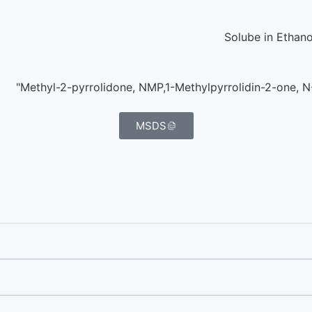
Solube in Ethano
MSDS