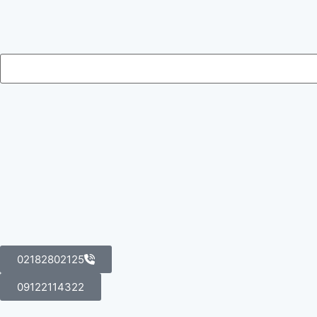
02182802125
09122114322