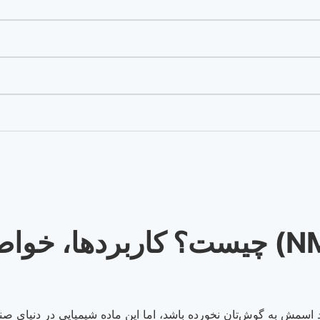
ان-متیل-2-پیرولیدینون (NMP) چیست؟ کا
د اسمش به گوش‌تان نخورده باشد، اما این ماده شیمیایی در دنیای صن