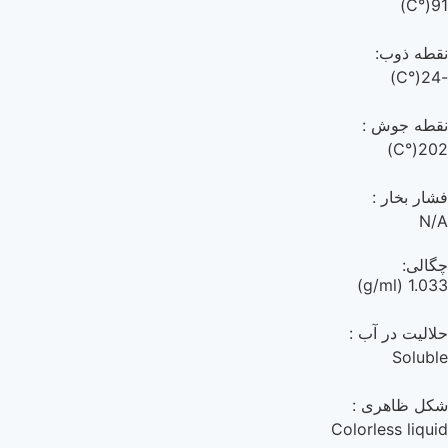
91(°C)
نقطه ذوب:
-24(°C)
نقطه جوش :
202(°C)
فشار بخار :
N/A
چگالی:
1.033 (g/ml)
حلالیت در آب :
Soluble
شکل ظاهری :
Colorless liquid