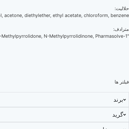
حلالیت:
l, acetone, diethylether, ethyl acetate, chloroform, benzene
مترادف:
"1-Methyl-2-pyrrolidone, NMP,1-Methylpyrrolidin-2-one, N-Methylpyrrolidone, N-Methylpyrrolidinone, Pharmasolve"
فیلتر ها
برند
گرید