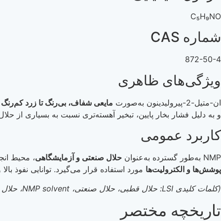
C₅H₉NO
شماره CAS
872-50-4
ویژگی‌های ظاهری
ان-متیل-2-پیرولیدینون به‌صورت
مایعی شفاف، بی‌رنگ تا زرد کم‌رنگ
م
و به دلیل فشار بخار پایین، تبخیر آهسته‌تری نسبت به بسیاری از حلال
کاربرد عمومی
NMP به‌طور گسترده به‌عنوان
حلال صنعتی و آزمایشگاهی
، محیط انج
پوشش‌ها و الکترولیت‌ها
مورد استفاده قرار می‌گیرد. توانایی نفوذ بالا
(کلمات کلیدی LSI: حلال قطبی، حلال صنعتی، NMP solvent، حلال پلیمر، حلال آپروتیک)
تاریخچه مختصر