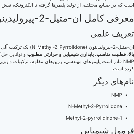
است که در صنایع مختلف، از تولید پلیمرها گرفته تا الکترونیک، نقش کلی
معرفی کامل ان-متیل-2-پیرولیدینون (NMP)
تعریف علمی
ان-متیل-2-پیرولیدینون (N-Methyl-2-Pyrrolidone) یک ترکیب آلی هتروسیکلیک از خانواده لاکتام‌ها و یکی از
بالا، قطبیت مناسب، پایداری شیمیایی و حرارتی مطلوب
و توانایی حل‌
NMP قادر است پلیمرهای مهندسی، رزین‌های مقاوم، ترکیبات دار
کرده است.
نام‌های دیگر
NMP
N-Methyl-2-Pyrrolidone
1-Methyl-2-pyrrolidinone
فرمول شیمیایی